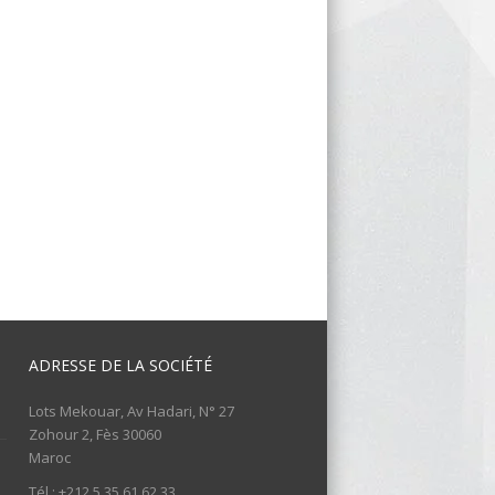
ADRESSE DE LA SOCIÉTÉ
Lots Mekouar, Av Hadari, N° 27
Zohour 2, Fès 30060
Maroc
Tél : +212 5 35 61 62 33