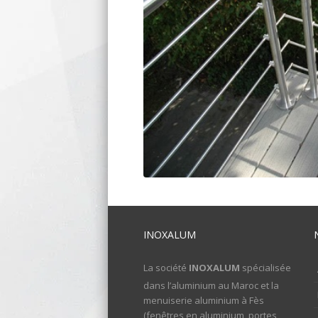
INOXALUM
La société
INOXALUM
spécialisée
dans l’aluminium au Maroc et la
menuiserie aluminium à Fès
(fenêtres en aluminium, portes,