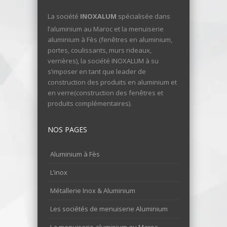
La société
INOXALUM
spécialisée dans
l’aluminium au Maroc et la menuiserie
aluminium à Fès (fenêtres en aluminium,
portes, coulissants, murs rideaux,
verrières), la société INOXALUM à su
s’imposer en tant que leader de
construction des produits en aluminium et
en verre(construction des fenêtres et
produits complémentaires).
NOS PAGES
Aluminium à Fès
L’inox
Métallerie Inox & Aluminium
Les sociétés de menuiserie Aluminium