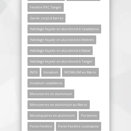
Fenêtre PVC Tanger
Garde corps à barres
Habillage façade en alucobond à Casablanca
Habillage façade en alucobond à Meknès
Habillage façade en alucobond à Rabat
Habillage façade en alucobond à Tanger
INOX
Inoxalum
INOXALUM au Maroc
Inoxalum casablanca
Menuiseries en aluminium
Menuiseries en aluminium au Maroc
Moustiquaires en aluminium
Persienne
Porte Fenêtre
Porte Fenêtre coulissante