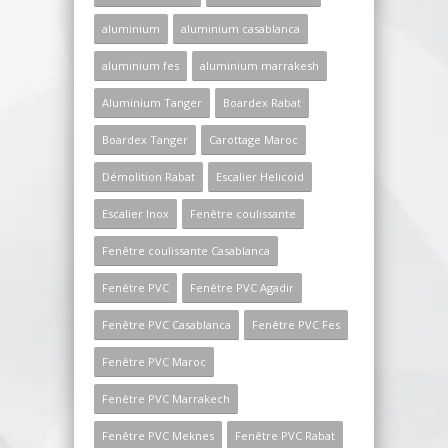
aluminium
aluminium casablanca
aluminium fes
aluminium marrakesh
Aluminium Tanger
Boardex Rabat
Boardex Tanger
Carottage Maroc
Démolition Rabat
Escalier Helicoid
Escalier Inox
Fenêtre coulissante
Fenêtre coulissante Casablanca
Fenêtre PVC
Fenêtre PVC Agadir
Fenêtre PVC Casablanca
Fenêtre PVC Fes
Fenêtre PVC Maroc
Fenêtre PVC Marrakech
Fenêtre PVC Meknes
Fenêtre PVC Rabat