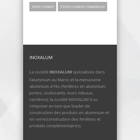
Volet roulant
Volets roulants Casablanca
INOXALUM
La société
INOXALUM
spécialisée dans
l’aluminium au Maroc et la menuiserie
aluminium à Fès (fenêtres en aluminium,
portes, coulissants, murs rideaux,
verrières), la société INOXALUM à su
s’imposer en tant que leader de
construction des produits en aluminium et
en verre(construction des fenêtres et
produits complémentaires).