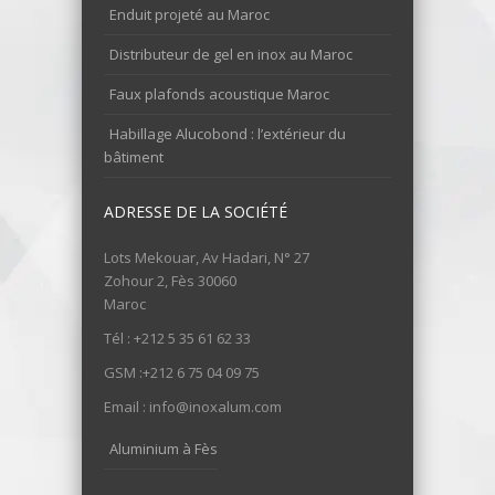
Enduit projeté au Maroc
Distributeur de gel en inox au Maroc
Faux plafonds acoustique Maroc
Habillage Alucobond : l’extérieur du
bâtiment
ADRESSE DE LA SOCIÉTÉ
Lots Mekouar, Av Hadari, N° 27
Zohour 2, Fès 30060
Maroc
Tél : +212 5 35 61 62 33
GSM :+212 6 75 04 09 75
Email : info@inoxalum.com
Aluminium à Fès