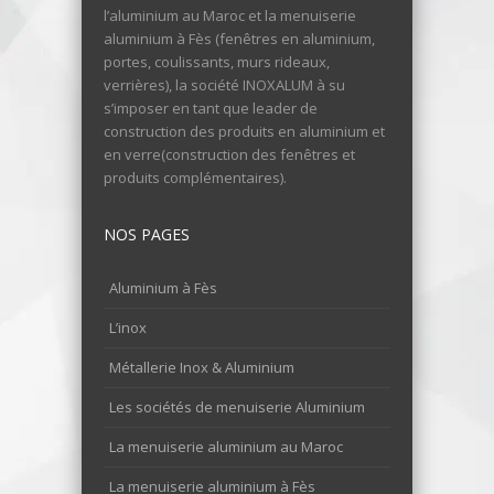
l’aluminium au Maroc et la menuiserie
aluminium à Fès (fenêtres en aluminium,
portes, coulissants, murs rideaux,
verrières), la société INOXALUM à su
s’imposer en tant que leader de
construction des produits en aluminium et
en verre(construction des fenêtres et
produits complémentaires).
NOS PAGES
Aluminium à Fès
L’inox
Métallerie Inox & Aluminium
Les sociétés de menuiserie Aluminium
La menuiserie aluminium au Maroc
La menuiserie aluminium à Fès