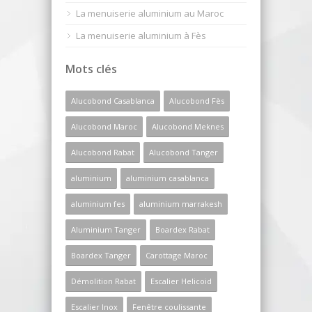
La menuiserie aluminium au Maroc
La menuiserie aluminium à Fès
Mots clés
Alucobond Casablanca
Alucobond Fès
Alucobond Maroc
Alucobond Meknes
Alucobond Rabat
Alucobond Tanger
aluminium
aluminium casablanca
aluminium fes
aluminium marrakesh
Aluminium Tanger
Boardex Rabat
Boardex Tanger
Carottage Maroc
Démolition Rabat
Escalier Helicoid
Escalier Inox
Fenêtre coulissante