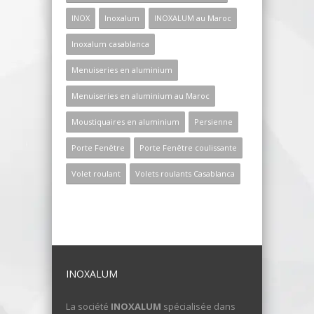
INOX
Inoxalum
INOXALUM au Maroc
Inoxalum casablanca
Menuiseries en aluminium
Menuiseries en aluminium au Maroc
Moustiquaires en aluminium
Persienne
Porte Fenêtre
Porte Fenêtre coulissante
Volet roulant
Volets roulants Casablanca
INOXALUM
La société
INOXALUM
spécialisée dans