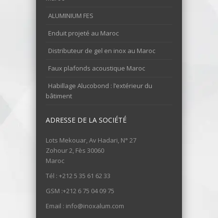
ALUMINIUM FES
Enduit projeté au Maroc
Distributeur de gel en inox au Maroc
Faux plafonds acoustique Maroc
Habillage Alucobond : l’extérieur du
bâtiment
ADRESSE DE LA SOCIÉTÉ
Lots Mekouar, Av Hadari, N° 27
Zohour 2, Fès 30060
Maroc
Tél : +212 5 35 61 62 33
GSM :+212 6 75 04 09 75
Email : info@inoxalum.com