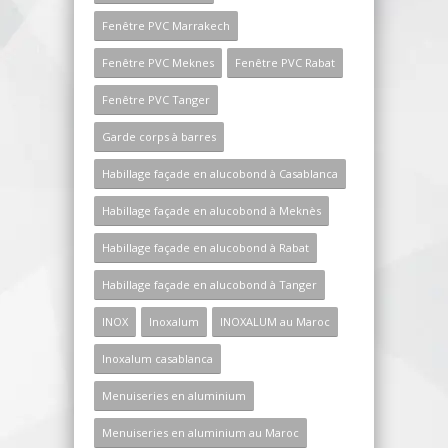
Fenêtre PVC Marrakech
Fenêtre PVC Meknes
Fenêtre PVC Rabat
Fenêtre PVC Tanger
Garde corps à barres
Habillage façade en alucobond à Casablanca
Habillage façade en alucobond à Meknès
Habillage façade en alucobond à Rabat
Habillage façade en alucobond à Tanger
INOX
Inoxalum
INOXALUM au Maroc
Inoxalum casablanca
Menuiseries en aluminium
Menuiseries en aluminium au Maroc