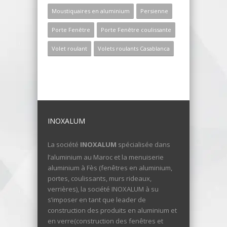
Moustiquaires en aluminium
Persienne
Porte Fenêtre
Porte Fenêtre coulissante
Volet roulant
Volets roulants Casablanca
INOXALUM
La société
INOXALUM
spécialisée dans
l’aluminium au Maroc et la menuiserie
aluminium à Fès (fenêtres en aluminium,
portes, coulissants, murs rideaux,
verrières), la société INOXALUM à su
s’imposer en tant que leader de
construction des produits en aluminium et
en verre(construction des fenêtres et