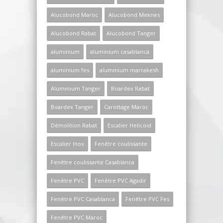
Alucobond Maroc
Alucobond Meknes
Alucobond Rabat
Alucobond Tanger
aluminium
aluminium casablanca
aluminium fes
aluminium marrakesh
Aluminium Tanger
Boardex Rabat
Boardex Tanger
Carottage Maroc
Démolition Rabat
Escalier Helicoid
Escalier Inox
Fenêtre coulissante
Fenêtre coulissante Casablanca
Fenêtre PVC
Fenêtre PVC Agadir
Fenêtre PVC Casablanca
Fenêtre PVC Fes
Fenêtre PVC Maroc