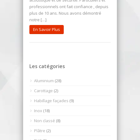
professionnels ont fait confiance , depuis
plus de 10 ans. Nous avons démontré
notre […]
En Savoir Plus
Les catégories
Aluminium
(28)
Carottage
(2)
Habillage façades
(9)
Inox
(18)
Non classé
(8)
Plâtre
(2)