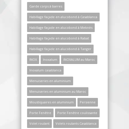
Garde corps à barres
Habillage façade en alucobond à Casablanca
Habillage façade en alucobond à Meknès
Habillage façade en alucobond à Rabat
Habillage façade en alucobond à Tanger
INOX
Inoxalum
INOXALUM au Maroc
Inoxalum casablanca
Menuiseries en aluminium
Menuiseries en aluminium au Maroc
Moustiquaires en aluminium
Persienne
Porte Fenêtre
Porte Fenêtre coulissante
Volet roulant
Volets roulants Casablanca