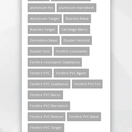
aluminium fes
aluminium marrakesh
Aluminium Tanger
Boardex Rabat
Boardex Tanger
Carottage Maroc
Démolition Rabat
Escalier Helicoid
Escalier Inox
Fenêtre coulissante
Fenêtre coulissante Casablanca
Fenêtre PVC
Fenêtre PVC Agadir
Fenêtre PVC Casablanca
Fenêtre PVC Fes
Fenêtre PVC Maroc
Fenêtre PVC Marrakech
Fenêtre PVC Meknes
Fenêtre PVC Rabat
Fenêtre PVC Tanger