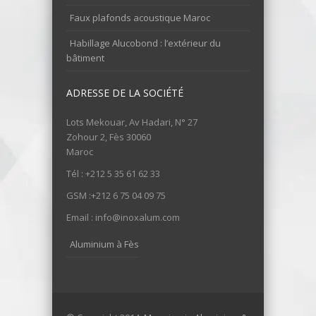
Faux plafonds acoustique Maroc
Habillage Alucobond : l’extérieur du
bâtiment
ADRESSE DE LA SOCIÉTÉ
Lots Mekouar, Av Hadari, N° 27
Zohour 2, Fès 30060
Maroc
Tél : +212 5 35 61 62 33
GSM :+212 6 75 04 09 75
Email : info@inoxalum.com
Aluminium à Fès