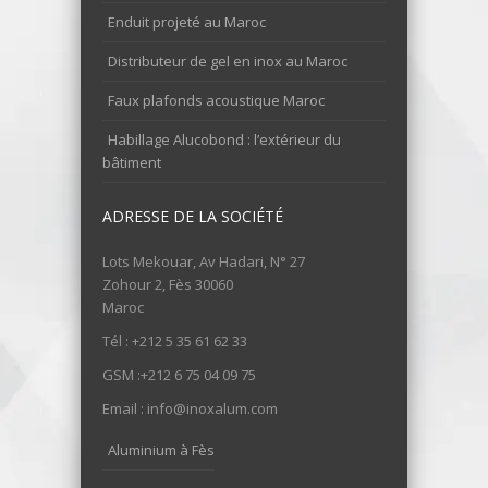
Enduit projeté au Maroc
Distributeur de gel en inox au Maroc
Faux plafonds acoustique Maroc
Habillage Alucobond : l’extérieur du
bâtiment
ADRESSE DE LA SOCIÉTÉ
Lots Mekouar, Av Hadari, N° 27
Zohour 2, Fès 30060
Maroc
Tél : +212 5 35 61 62 33
GSM :+212 6 75 04 09 75
Email : info@inoxalum.com
Aluminium à Fès