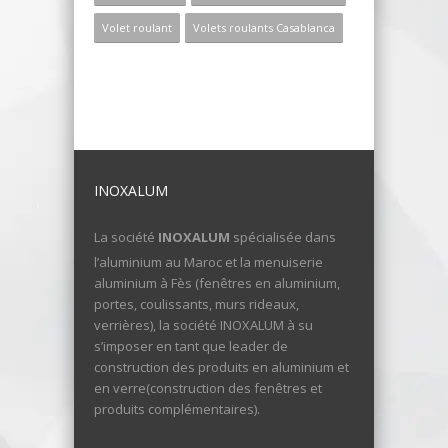
Volet roulant
Volets roulants Casablanca
INOXALUM
La société
INOXALUM
spécialisée dans
l’aluminium au Maroc et la menuiserie
aluminium à Fès (fenêtres en aluminium,
portes, coulissants, murs rideaux,
verrières), la société INOXALUM à su
s’imposer en tant que leader de
construction des produits en aluminium et
en verre(construction des fenêtres et
produits complémentaires).