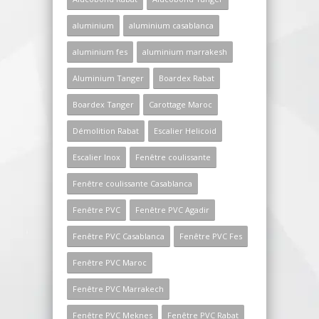
aluminium
aluminium casablanca
aluminium fes
aluminium marrakesh
Aluminium Tanger
Boardex Rabat
Boardex Tanger
Carottage Maroc
Démolition Rabat
Escalier Helicoid
Escalier Inox
Fenêtre coulissante
Fenêtre coulissante Casablanca
Fenêtre PVC
Fenêtre PVC Agadir
Fenêtre PVC Casablanca
Fenêtre PVC Fes
Fenêtre PVC Maroc
Fenêtre PVC Marrakech
Fenêtre PVC Meknes
Fenêtre PVC Rabat