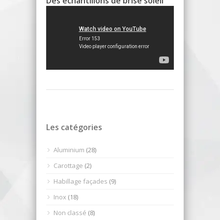
Des échantillons de brise soleil
Les catégories
Aluminium
(28)
Carottage
(2)
Habillage façades
(9)
Inox
(18)
Non classé
(8)