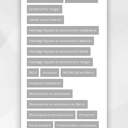
Fenêtre PVC Tanger
Garde corps à barres
Habillage façade en alucobond à Casablanca
Habillage façade en alucobond à Meknès
Habillage façade en alucobond à Rabat
Habillage façade en alucobond à Tanger
INOX
Inoxalum
INOXALUM au Maroc
Inoxalum casablanca
Menuiseries en aluminium
Menuiseries en aluminium au Maroc
Moustiquaires en aluminium
Persienne
Porte Fenêtre
Porte Fenêtre coulissante