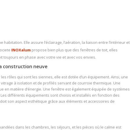
abitation. Elle assure l’éclairage, l’aération, la liaison entre l’intérieur et
societe
INOXalum
propose bien plus que des fenêtres de toit, elles
oit toujours en phase avec votre vie et avec vos envies.
a construction neuve
es rôles qui sont les siennes, elle est dotée d’un équipement. Ainsi, une
vitrage à isolation et de profilés servant de courroie thermique. Une
ue en matière d’énergie. Une fenêtre est également équipée de systèmes
 Les différents équipements sont choisis et installés en fonction des
le doit son aspect esthétique grâce aux éléments et accessoires de
andées dans les chambres, les séjours, et les pièces où le calme est