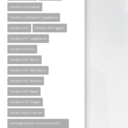
Fenêtre coulissante
Fenêtre coulissante Casablanca
Fenêtre PVC
Fenêtre PVC Agadir
Fenêtre PVC Casablanca
Fenêtre PVC Fes
Fenêtre PVC Maroc
Fenêtre PVC Marrakech
Fenêtre PVC Meknes
Fenêtre PVC Rabat
Fenêtre PVC Tanger
Garde corps à barres
Habillage façade en alucobond à