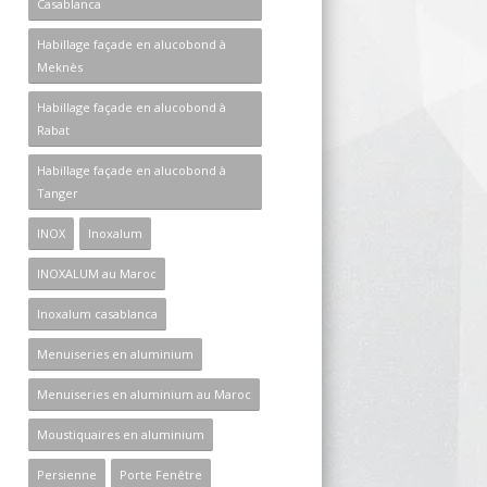
Casablanca
Habillage façade en alucobond à
Meknès
Habillage façade en alucobond à
Rabat
Habillage façade en alucobond à
Tanger
INOX
Inoxalum
INOXALUM au Maroc
Inoxalum casablanca
Menuiseries en aluminium
Menuiseries en aluminium au Maroc
Moustiquaires en aluminium
Persienne
Porte Fenêtre