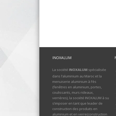
INOXALUM
La société
INOXALUM
spécialisée
dans l’aluminium au Maroc et la
menuiserie aluminium à Fès
(fenêtres en aluminium, portes,
coulissants, murs rideaux,
verrières), la société INOXALUM à su
s’imposer en tant que leader de
construction des produits en
aluminium et en verre(construction