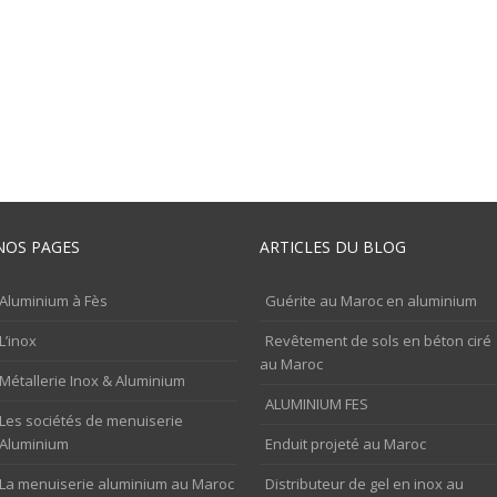
NOS PAGES
ARTICLES DU BLOG
Aluminium à Fès
Guérite au Maroc en aluminium
L’inox
Revêtement de sols en béton ciré
au Maroc
Métallerie Inox & Aluminium
ALUMINIUM FES
Les sociétés de menuiserie
Aluminium
Enduit projeté au Maroc
La menuiserie aluminium au Maroc
Distributeur de gel en inox au