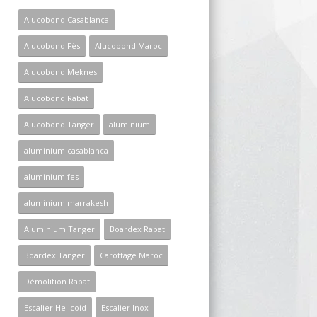
Alucobond Casablanca
Alucobond Fès
Alucobond Maroc
Alucobond Meknes
Alucobond Rabat
Alucobond Tanger
aluminium
aluminium casablanca
aluminium fes
aluminium marrakesh
Aluminium Tanger
Boardex Rabat
Boardex Tanger
Carottage Maroc
Démolition Rabat
Escalier Helicoid
Escalier Inox