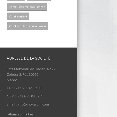
Porte Fenêtre coulissante
Volet roulant
Volets roulants Casablanca
ADRESSE DE LA SOCIÉTÉ
Lots Mekouar, Av Hadari, N° 27
Zohour 2, Fès 30060
Maroc
Tél : +212 5 35 61 62 33
GSM :+212 6 75 04 09 75
Email : info@inoxalum.com
Aluminium à Fès