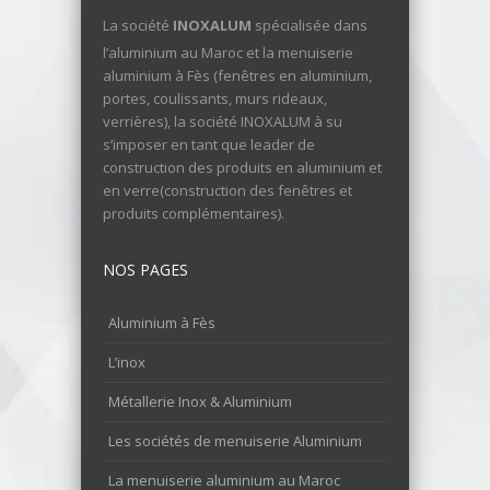
La société
INOXALUM
spécialisée dans
l’aluminium au Maroc et la menuiserie
aluminium à Fès (fenêtres en aluminium,
portes, coulissants, murs rideaux,
verrières), la société INOXALUM à su
s’imposer en tant que leader de
construction des produits en aluminium et
en verre(construction des fenêtres et
produits complémentaires).
NOS PAGES
Aluminium à Fès
L’inox
Métallerie Inox & Aluminium
Les sociétés de menuiserie Aluminium
La menuiserie aluminium au Maroc