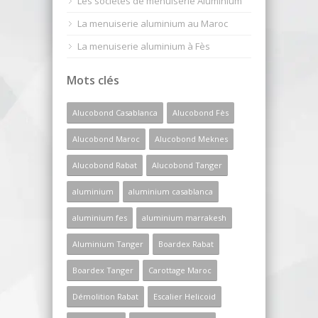
Les sociétés de menuiserie Aluminium
La menuiserie aluminium au Maroc
La menuiserie aluminium à Fès
Mots clés
Alucobond Casablanca
Alucobond Fès
Alucobond Maroc
Alucobond Meknes
Alucobond Rabat
Alucobond Tanger
aluminium
aluminium casablanca
aluminium fes
aluminium marrakesh
Aluminium Tanger
Boardex Rabat
Boardex Tanger
Carottage Maroc
Démolition Rabat
Escalier Helicoid