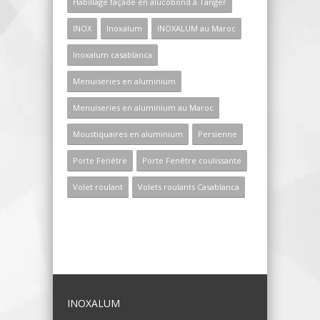
Habillage façade en alucobond à Tanger
INOX
Inoxalum
INOXALUM au Maroc
Inoxalum casablanca
Menuiseries en aluminium
Menuiseries en aluminium au Maroc
Moustiquaires en aluminium
Persienne
Porte Fenêtre
Porte Fenêtre coulissante
Volet roulant
Volets roulants Casablanca
INOXALUM