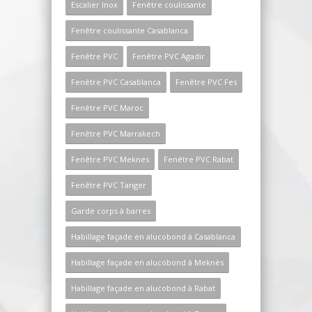
Escalier Inox
Fenêtre coulissante
Fenêtre coulissante Casablanca
Fenêtre PVC
Fenêtre PVC Agadir
Fenêtre PVC Casablanca
Fenêtre PVC Fes
Fenêtre PVC Maroc
Fenêtre PVC Marrakech
Fenêtre PVC Meknes
Fenêtre PVC Rabat
Fenêtre PVC Tanger
Garde corps à barres
Habillage façade en alucobond à Casablanca
Habillage façade en alucobond à Meknès
Habillage façade en alucobond à Rabat