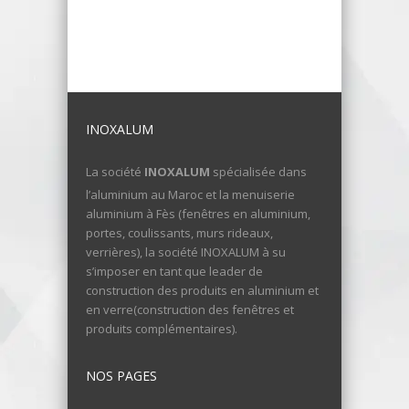
INOXALUM
La société
INOXALUM
spécialisée dans
l’aluminium au Maroc et la menuiserie
aluminium à Fès (fenêtres en aluminium,
portes, coulissants, murs rideaux,
verrières), la société INOXALUM à su
s’imposer en tant que leader de
construction des produits en aluminium et
en verre(construction des fenêtres et
produits complémentaires).
NOS PAGES