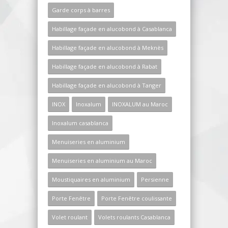
Garde corps à barres
Habillage façade en alucobond à Casablanca
Habillage façade en alucobond à Meknès
Habillage façade en alucobond à Rabat
Habillage façade en alucobond à Tanger
INOX
Inoxalum
INOXALUM au Maroc
Inoxalum casablanca
Menuiseries en aluminium
Menuiseries en aluminium au Maroc
Moustiquaires en aluminium
Persienne
Porte Fenêtre
Porte Fenêtre coulissante
Volet roulant
Volets roulants Casablanca