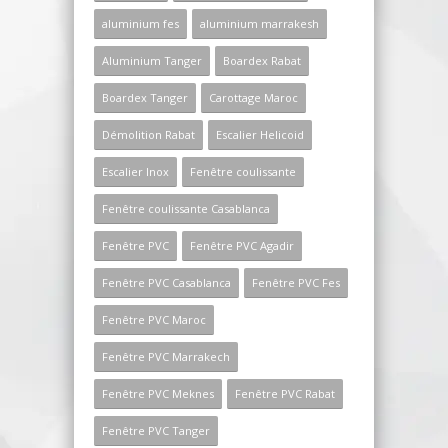
aluminium fes
aluminium marrakesh
Aluminium Tanger
Boardex Rabat
Boardex Tanger
Carottage Maroc
Démolition Rabat
Escalier Helicoid
Escalier Inox
Fenêtre coulissante
Fenêtre coulissante Casablanca
Fenêtre PVC
Fenêtre PVC Agadir
Fenêtre PVC Casablanca
Fenêtre PVC Fes
Fenêtre PVC Maroc
Fenêtre PVC Marrakech
Fenêtre PVC Meknes
Fenêtre PVC Rabat
Fenêtre PVC Tanger