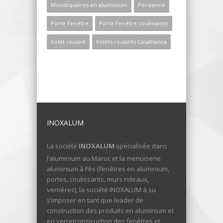
Moustiquaires en aluminium
Persienne
Porte Fenêtre
Porte Fenêtre coulissante
Volet roulant
Volets roulants Casablanca
INOXALUM
La société
INOXALUM
spécialisée dans
l’aluminium au Maroc et la menuiserie
aluminium à Fès (fenêtres en aluminium,
portes, coulissants, murs rideaux,
verrières), la société INOXALUM à su
s’imposer en tant que leader de
construction des produits en aluminium et
en verre(construction des fenêtres et