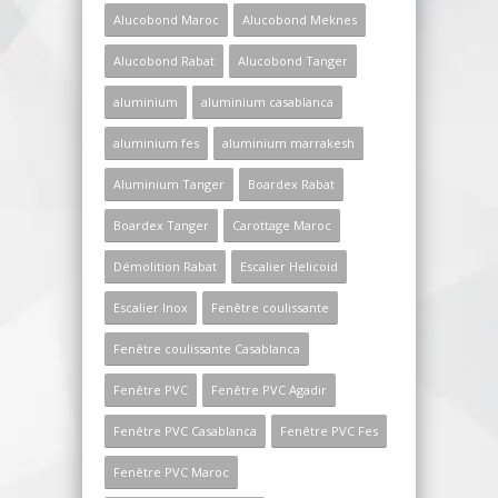
Alucobond Maroc
Alucobond Meknes
Alucobond Rabat
Alucobond Tanger
aluminium
aluminium casablanca
aluminium fes
aluminium marrakesh
Aluminium Tanger
Boardex Rabat
Boardex Tanger
Carottage Maroc
Démolition Rabat
Escalier Helicoid
Escalier Inox
Fenêtre coulissante
Fenêtre coulissante Casablanca
Fenêtre PVC
Fenêtre PVC Agadir
Fenêtre PVC Casablanca
Fenêtre PVC Fes
Fenêtre PVC Maroc