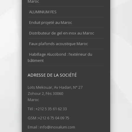
Maroc
ALUMINIUM FES
Enduit projeté au Maroc
Distributeur de gel en inox au Maroc
Faux plafonds acoustique Maroc
Habillage Alucobond : l’extérieur du
bâtiment
ADRESSE DE LA SOCIÉTÉ
Lots Mekouar, Av Hadari, N° 27
Zohour 2, Fès 30060
Maroc
Tél : +212 5 35 61 62 33
GSM :+212 6 75 04 09 75
Email : info@inoxalum.com