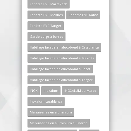
Fenêtre PVC Marrakech
Fenêtre PVC Meknes
Fenêtre PVC Rabat
Fenêtre PVC Tanger
Garde corps à barres
Habillage façade en alucobond à Casablanca
Habillage façade en alucobond à Meknès
Habillage façade en alucobond à Rabat
Habillage façade en alucobond à Tanger
INOX
Inoxalum
INOXALUM au Maroc
Inoxalum casablanca
Menuiseries en aluminium
Menuiseries en aluminium au Maroc