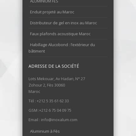
ALUMINIUM FES
Enduit projeté au Maroc
Distributeur de gel en inox au Maroc
Faux plafonds acoustique Maroc
Habillage Alucobond : l’extérieur du
bâtiment
ADRESSE DE LA SOCIÉTÉ
Lots Mekouar, Av Hadari, N° 27
Zohour 2, Fès 30060
Maroc
Tél : +212 5 35 61 62 33
GSM :+212 6 75 04 09 75
Email : info@inoxalum.com
Aluminium à Fès