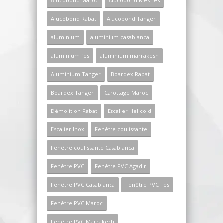
Alucobond Maroc
Alucobond Meknes
Alucobond Rabat
Alucobond Tanger
aluminium
aluminium casablanca
aluminium fes
aluminium marrakesh
Aluminium Tanger
Boardex Rabat
Boardex Tanger
Carottage Maroc
Démolition Rabat
Escalier Helicoid
Escalier Inox
Fenêtre coulissante
Fenêtre coulissante Casablanca
Fenêtre PVC
Fenêtre PVC Agadir
Fenêtre PVC Casablanca
Fenêtre PVC Fes
Fenêtre PVC Maroc
Fenêtre PVC Marrakech