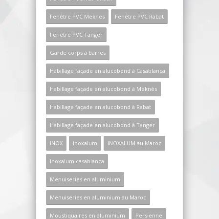
Fenêtre PVC Meknes
Fenêtre PVC Rabat
Fenêtre PVC Tanger
Garde corps à barres
Habillage façade en alucobond à Casablanca
Habillage façade en alucobond à Meknès
Habillage façade en alucobond à Rabat
Habillage façade en alucobond à Tanger
INOX
Inoxalum
INOXALUM au Maroc
Inoxalum casablanca
Menuiseries en aluminium
Menuiseries en aluminium au Maroc
Moustiquaires en aluminium
Persienne