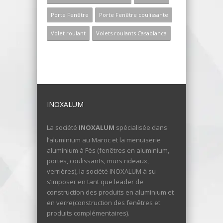
Porte Fenêtre
Porte Fenêtre coulissante
Volet roulant
Volets roulants Casablanca
INOXALUM
La société
INOXALUM
spécialisée dans
l’aluminium au Maroc et la menuiserie
aluminium à Fès (fenêtres en aluminium,
portes, coulissants, murs rideaux,
verrières), la société INOXALUM à su
s’imposer en tant que leader de
construction des produits en aluminium et
en verre(construction des fenêtres et
produits complémentaires).