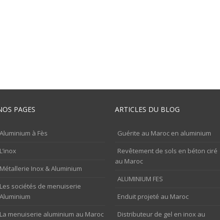
NOS PAGES
ARTICLES DU BLOG
Aluminium à Fès
Guérite au Maroc en aluminium
L’inox
Revêtement de sols en béton ciré
au Maroc
Métallerie Inox & Aluminium
ALUMINIUM FES
Les sociétés de menuiserie
Aluminium
Enduit projeté au Maroc
La menuiserie aluminium au Maroc
Distributeur de gel en inox au