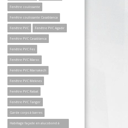
Fenêtre coulissante
Fenêtre coulissante Casablanca
Fenêtre PVC
Fenêtre PVC Agadir
Fenêtre PVC Casablanca
Fenêtre PVC Fes
Fenêtre PVC Maroc
Fenêtre PVC Marrakech
Fenêtre PVC Meknes
Fenêtre PVC Rabat
Fenêtre PVC Tanger
Garde corps à barres
Habillage façade en alucobond à