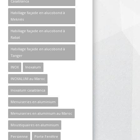
Casablanca
Habillage façade en alucobond à
Meknès
Habillage façade en alucobond à
Rabat
Habillage façade en alucobond à
Tanger
INOX
Inoxalum
INOXALUM au Maroc
Inoxalum casablanca
Menuiseries en aluminium
Menuiseries en aluminium au Maroc
Moustiquaires en aluminium
Persienne
Porte Fenêtre