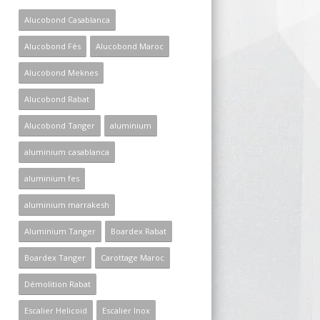
Alucobond Casablanca
Alucobond Fès
Alucobond Maroc
Alucobond Meknes
Alucobond Rabat
Alucobond Tanger
aluminium
aluminium casablanca
aluminium fes
aluminium marrakesh
Aluminium Tanger
Boardex Rabat
Boardex Tanger
Carottage Maroc
Démolition Rabat
Escalier Helicoid
Escalier Inox