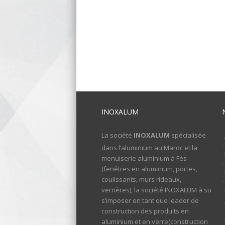
INOXALUM
La société
INOXALUM
spécialisée
dans l’aluminium au Maroc et la
menuiserie aluminium à Fès
(fenêtres en aluminium, portes,
coulissants, murs rideaux,
verrières), la société INOXALUM à su
s’imposer en tant que leader de
construction des produits en
aluminium et en verre(construction