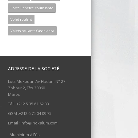
Porte Fenêtre coulissante
Volet roulant
Volets roulants Casablanca
ADRESSE DE LA SOCIÉTÉ
Lots Mekouar, Av Hadari, N° 27
Zohour 2, Fès 30060
Maroc
Tél : +212 5 35 61 62 33
GSM :+212 6 75 04 09 75
Email : info@inoxalum.com
Aluminium à Fès