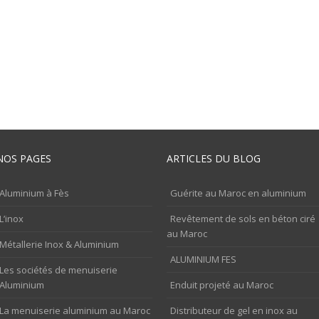
NOS PAGES
ARTICLES DU BLOG
Aluminium à Fès
Guérite au Maroc en aluminium
L’inox
Revêtement de sols en béton ciré
au Maroc
Métallerie Inox & Aluminium
ALUMINIUM FES
Les sociétés de menuiserie
Aluminium
Enduit projeté au Maroc
La menuiserie aluminium au Maroc
Distributeur de gel en inox au