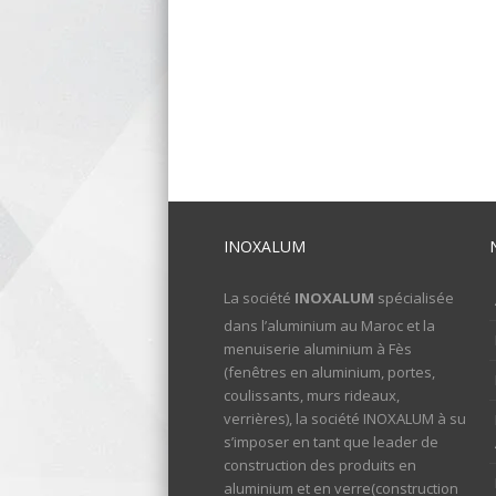
INOXALUM
La société
INOXALUM
spécialisée
dans l’aluminium au Maroc et la
menuiserie aluminium à Fès
(fenêtres en aluminium, portes,
coulissants, murs rideaux,
verrières), la société INOXALUM à su
s’imposer en tant que leader de
construction des produits en
aluminium et en verre(construction