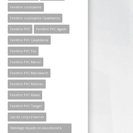
Fenêtre coulissante
Fenêtre coulissante Casablanca
Fenêtre PVC
Fenêtre PVC Agadir
Fenêtre PVC Casablanca
Fenêtre PVC Fes
Fenêtre PVC Maroc
Fenêtre PVC Marrakech
Fenêtre PVC Meknes
Fenêtre PVC Rabat
Fenêtre PVC Tanger
Garde corps à barres
Habillage façade en alucobond à