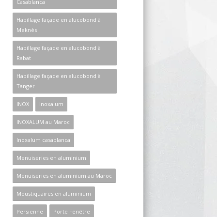
Casablanca
Habillage façade en alucobond à
Meknès
Habillage façade en alucobond à
Rabat
Habillage façade en alucobond à
Tanger
INOX
Inoxalum
INOXALUM au Maroc
Inoxalum casablanca
Menuiseries en aluminium
Menuiseries en aluminium au Maroc
Moustiquaires en aluminium
Persienne
Porte Fenêtre