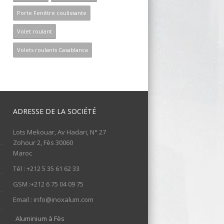
Porte Fenêtre coulissante
Volet roulant
Volets roulants Casablanca
ADRESSE DE LA SOCIÉTÉ
Lots Mekouar, Av Hadari, N° 27
Zohour 2, Fès 30060
Maroc
Tél : +212 5 35 61 62 33
GSM :+212 6 75 04 09 75
Email : info@inoxalum.com
Aluminium à Fès