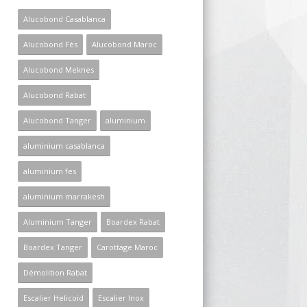
Alucobond Casablanca
Alucobond Fès
Alucobond Maroc
Alucobond Meknes
Alucobond Rabat
Alucobond Tanger
aluminium
aluminium casablanca
aluminium fes
aluminium marrakesh
Aluminium Tanger
Boardex Rabat
Boardex Tanger
Carottage Maroc
Démolition Rabat
Escalier Helicoid
Escalier Inox