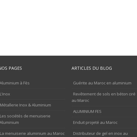
NOS PAGES
ARTICLES DU BLOG
Aluminium à Fès
Guérite au Maroc en aluminium
L’inox
Revêtement de sols en béton ciré
au Maroc
Métallerie Inox & Aluminium
ALUMINIUM FES
Les sociétés de menuiserie
Aluminium
Enduit projeté au Maroc
La menuiserie aluminium au Maroc
Distributeur de gel en inox au