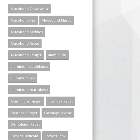
Alucobond Casablanca
Alucobond Fès
Alucobond Maroc
Alucobond Meknes
Alucobond Rabat
Alucobond Tanger
aluminium
aluminium casablanca
aluminium fes
aluminium marrakesh
Aluminium Tanger
Boardex Rabat
Boardex Tanger
Carottage Maroc
Démolition Rabat
Escalier Helicoid
Escalier Inox