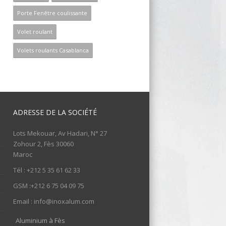
Porte Fenêtre coulissante
Volet roulant
Volets roulants Casablanca
ADRESSE DE LA SOCIÉTÉ
Lots Mekouar, Av Hadari, N° 27
Zohour 2, Fès 30060
Maroc
Tél : +212 5 35 61 62 33
GSM :+212 6 75 04 09 75
Email : info@inoxalum.com
Aluminium à Fès