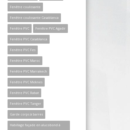
Fenêtre coulissante
Fenêtre coulissante Casablanca
Fenêtre PVC
Fenêtre PVC Agadir
Fenêtre PVC Casablanca
Fenêtre PVC Fes
Fenêtre PVC Maroc
Fenêtre PVC Marrakech
Fenêtre PVC Meknes
Fenêtre PVC Rabat
Fenêtre PVC Tanger
Garde corps à barres
Habillage façade en alucobond à