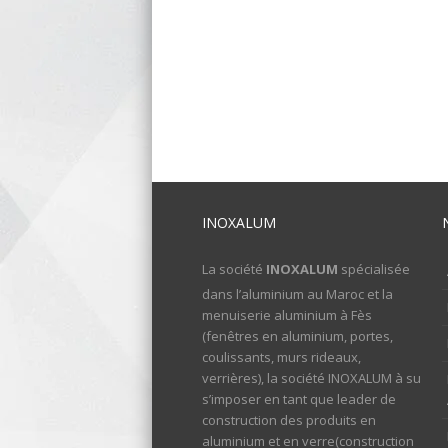
INOXALUM
La société
INOXALUM
spécialisée
dans l’aluminium au Maroc et la
menuiserie aluminium à Fès
(fenêtres en aluminium, portes,
coulissants, murs rideaux,
verrières), la société INOXALUM à su
s’imposer en tant que leader de
construction des produits en
aluminium et en verre(construction