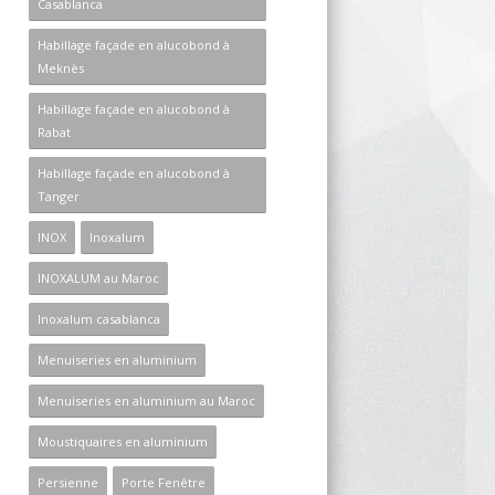
Casablanca
Habillage façade en alucobond à
Meknès
Habillage façade en alucobond à
Rabat
Habillage façade en alucobond à
Tanger
INOX
Inoxalum
INOXALUM au Maroc
Inoxalum casablanca
Menuiseries en aluminium
Menuiseries en aluminium au Maroc
Moustiquaires en aluminium
Persienne
Porte Fenêtre