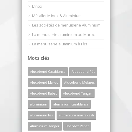
L’inox
Métallerie Inox & Aluminium
Les sociétés de menuiserie Aluminium
La menuiserie aluminium au Maroc
La menuiserie aluminium à Fès
Mots clés
Alucobond Casablanca
Alucobond Fès
Alucobond Maroc
Alucobond Meknes
Alucobond Rabat
Alucobond Tanger
aluminium
aluminium casablanca
aluminium fes
aluminium marrakesh
Aluminium Tanger
Boardex Rabat