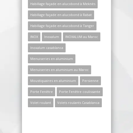
Habillage façade en alucobond à Meknès
Habillage façade en alucobond à Rabat
Habillage façade en alucobond à Tanger
INOX
Inoxalum
INOXALUM au Maroc
Inoxalum casablanca
Menuiseries en aluminium
Menuiseries en aluminium au Maroc
Moustiquaires en aluminium
Persienne
Porte Fenêtre
Porte Fenêtre coulissante
Volet roulant
Volets roulants Casablanca