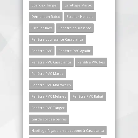
Boardex Tanger
Carottage Maroc
Démolition Rabat
Escalier Helicoid
Escalier Inox
Fenêtre coulissante
Fenêtre coulissante Casablanca
Fenêtre PVC
Fenêtre PVC Agadir
Fenêtre PVC Casablanca
Fenêtre PVC Fes
Fenêtre PVC Maroc
Fenêtre PVC Marrakech
Fenêtre PVC Meknes
Fenêtre PVC Rabat
Fenêtre PVC Tanger
Garde corps à barres
Habillage façade en alucobond à Casablanca