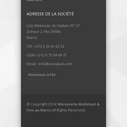
ADRESSE DE LA SOCIÉTÉ
Lots Mekouar, Av Hadari, N° 27
Zohour 2, Fès 30060
Maroc
Tél : +212 5 35 61 62 33
GSM :+212 6 75 04 09 75
Email : info@inoxalum.com
Aluminium à Fès
© Copyright 2014.
Menuiserie Aluminium &
Inox au Maroc.
All Rights Reserved.