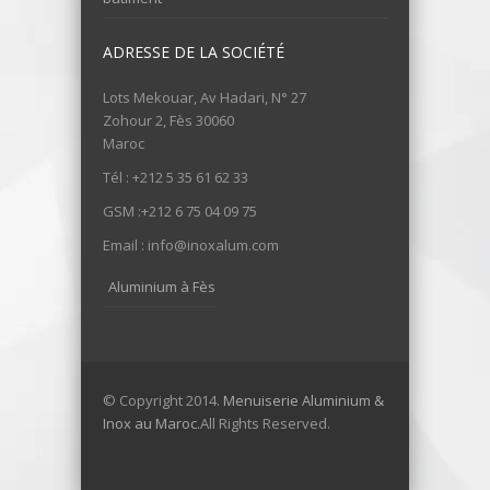
ADRESSE DE LA SOCIÉTÉ
Lots Mekouar, Av Hadari, N° 27
Zohour 2, Fès 30060
Maroc
Tél : +212 5 35 61 62 33
GSM :+212 6 75 04 09 75
Email : info@inoxalum.com
Aluminium à Fès
© Copyright 2014.
Menuiserie Aluminium &
Inox au Maroc.
All Rights Reserved.