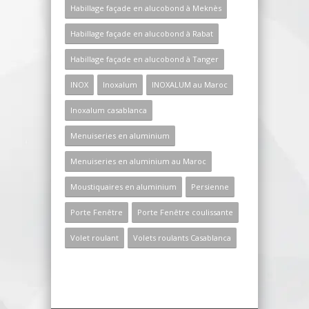
Habillage façade en alucobond à Meknès
Habillage façade en alucobond à Rabat
Habillage façade en alucobond à Tanger
INOX
Inoxalum
INOXALUM au Maroc
Inoxalum casablanca
Menuiseries en aluminium
Menuiseries en aluminium au Maroc
Moustiquaires en aluminium
Persienne
Porte Fenêtre
Porte Fenêtre coulissante
Volet roulant
Volets roulants Casablanca