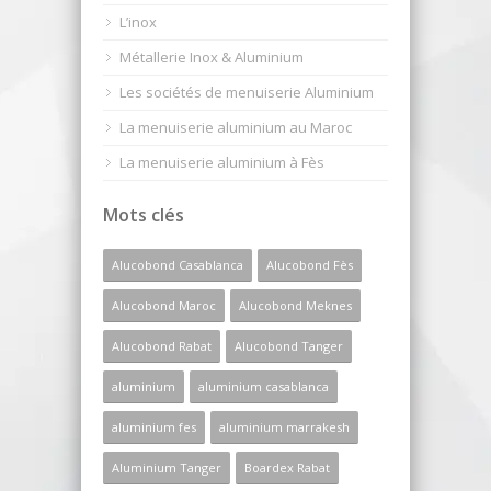
L’inox
Métallerie Inox & Aluminium
Les sociétés de menuiserie Aluminium
La menuiserie aluminium au Maroc
La menuiserie aluminium à Fès
Mots clés
Alucobond Casablanca
Alucobond Fès
Alucobond Maroc
Alucobond Meknes
Alucobond Rabat
Alucobond Tanger
aluminium
aluminium casablanca
aluminium fes
aluminium marrakesh
Aluminium Tanger
Boardex Rabat