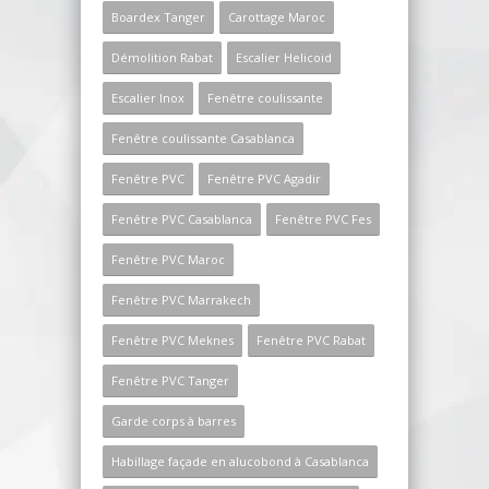
Boardex Tanger
Carottage Maroc
Démolition Rabat
Escalier Helicoid
Escalier Inox
Fenêtre coulissante
Fenêtre coulissante Casablanca
Fenêtre PVC
Fenêtre PVC Agadir
Fenêtre PVC Casablanca
Fenêtre PVC Fes
Fenêtre PVC Maroc
Fenêtre PVC Marrakech
Fenêtre PVC Meknes
Fenêtre PVC Rabat
Fenêtre PVC Tanger
Garde corps à barres
Habillage façade en alucobond à Casablanca