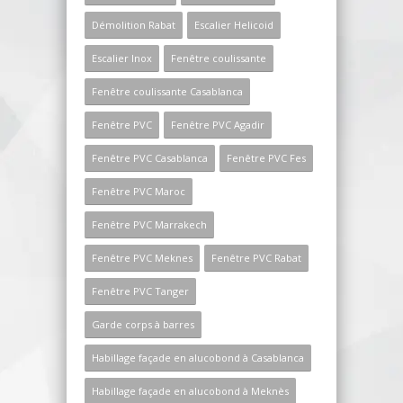
Démolition Rabat
Escalier Helicoid
Escalier Inox
Fenêtre coulissante
Fenêtre coulissante Casablanca
Fenêtre PVC
Fenêtre PVC Agadir
Fenêtre PVC Casablanca
Fenêtre PVC Fes
Fenêtre PVC Maroc
Fenêtre PVC Marrakech
Fenêtre PVC Meknes
Fenêtre PVC Rabat
Fenêtre PVC Tanger
Garde corps à barres
Habillage façade en alucobond à Casablanca
Habillage façade en alucobond à Meknès