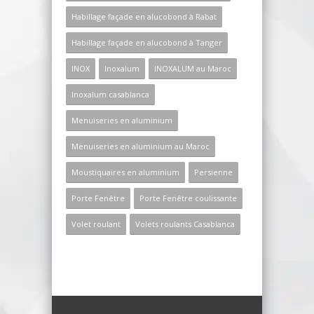
Habillage façade en alucobond à Rabat
Habillage façade en alucobond à Tanger
INOX
Inoxalum
INOXALUM au Maroc
Inoxalum casablanca
Menuiseries en aluminium
Menuiseries en aluminium au Maroc
Moustiquaires en aluminium
Persienne
Porte Fenêtre
Porte Fenêtre coulissante
Volet roulant
Volets roulants Casablanca