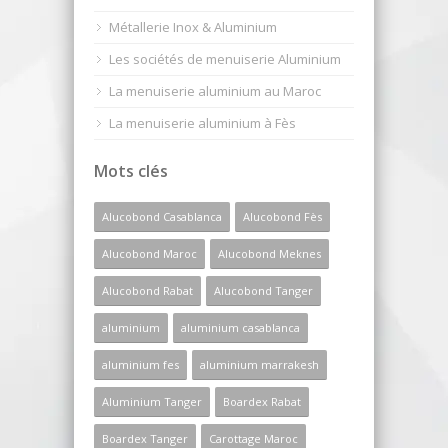
Métallerie Inox & Aluminium
Les sociétés de menuiserie Aluminium
La menuiserie aluminium au Maroc
La menuiserie aluminium à Fès
Mots clés
Alucobond Casablanca
Alucobond Fès
Alucobond Maroc
Alucobond Meknes
Alucobond Rabat
Alucobond Tanger
aluminium
aluminium casablanca
aluminium fes
aluminium marrakesh
Aluminium Tanger
Boardex Rabat
Boardex Tanger
Carottage Maroc