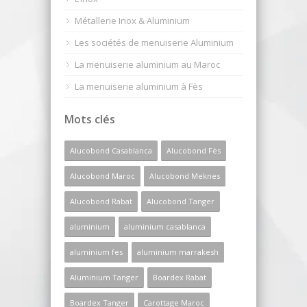
Métallerie Inox & Aluminium
Les sociétés de menuiserie Aluminium
La menuiserie aluminium au Maroc
La menuiserie aluminium à Fès
Mots clés
Alucobond Casablanca
Alucobond Fès
Alucobond Maroc
Alucobond Meknes
Alucobond Rabat
Alucobond Tanger
aluminium
aluminium casablanca
aluminium fes
aluminium marrakesh
Aluminium Tanger
Boardex Rabat
Boardex Tanger
Carottage Maroc