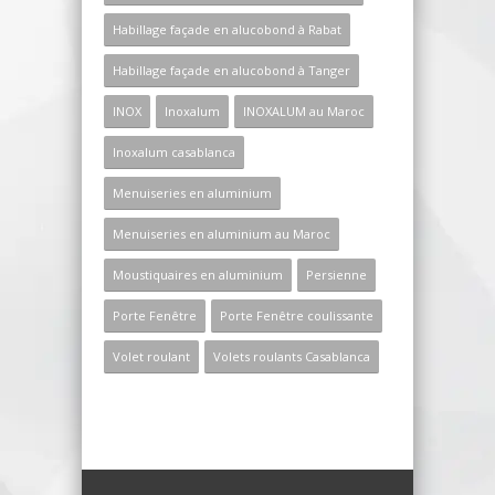
Habillage façade en alucobond à Rabat
Habillage façade en alucobond à Tanger
INOX
Inoxalum
INOXALUM au Maroc
Inoxalum casablanca
Menuiseries en aluminium
Menuiseries en aluminium au Maroc
Moustiquaires en aluminium
Persienne
Porte Fenêtre
Porte Fenêtre coulissante
Volet roulant
Volets roulants Casablanca