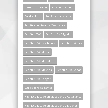
Démolition Rabat
Escalier Helicoid
Escalier Inox
Fenêtre coulissante
Fenêtre coulissante Casablanca
Fenêtre PVC
Fenêtre PVC Agadir
Fenêtre PVC Casablanca
Fenêtre PVC Fes
Fenêtre PVC Maroc
Fenêtre PVC Marrakech
Fenêtre PVC Meknes
Fenêtre PVC Rabat
Fenêtre PVC Tanger
Garde corps à barres
Habillage façade en alucobond à Casablanca
Habillage façade en alucobond à Meknès