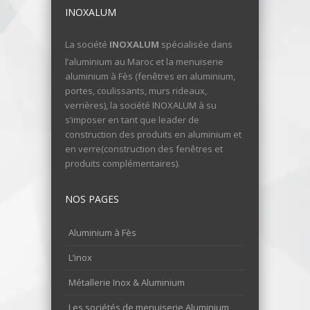
INOXALUM
La société
INOXALUM
spécialisée dans
l’aluminium au Maroc et la menuiserie
aluminium à Fès (fenêtres en aluminium,
portes, coulissants, murs rideaux,
verrières), la société INOXALUM à su
s’imposer en tant que leader de
construction des produits en aluminium et
en verre(construction des fenêtres et
produits complémentaires).
NOS PAGES
Aluminium à Fès
L’inox
Métallerie Inox & Aluminium
Les sociétés de menuiserie Aluminium