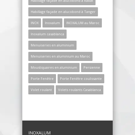
Habillage façade en alucobond à Rabat
Habillage façade en alucobond à Tanger
INOX
Inoxalum
INOXALUM au Maroc
Inoxalum casablanca
Menuiseries en aluminium
Menuiseries en aluminium au Maroc
Moustiquaires en aluminium
Persienne
Porte Fenêtre
Porte Fenêtre coulissante
Volet roulant
Volets roulants Casablanca
INOXALUM