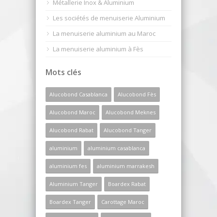
Métallerie Inox & Aluminium
Les sociétés de menuiserie Aluminium
La menuiserie aluminium au Maroc
La menuiserie aluminium à Fès
Mots clés
Alucobond Casablanca
Alucobond Fès
Alucobond Maroc
Alucobond Meknes
Alucobond Rabat
Alucobond Tanger
aluminium
aluminium casablanca
aluminium fes
aluminium marrakesh
Aluminium Tanger
Boardex Rabat
Boardex Tanger
Carottage Maroc