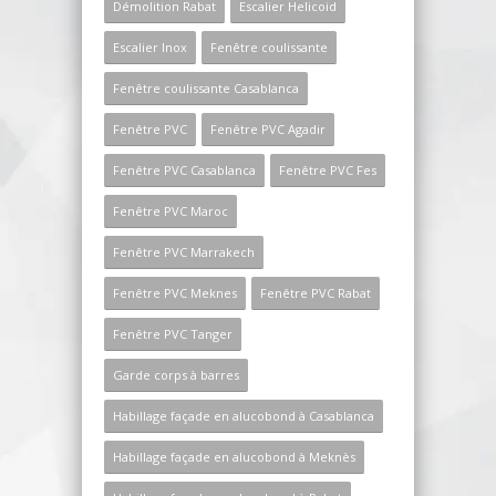
Démolition Rabat
Escalier Helicoid
Escalier Inox
Fenêtre coulissante
Fenêtre coulissante Casablanca
Fenêtre PVC
Fenêtre PVC Agadir
Fenêtre PVC Casablanca
Fenêtre PVC Fes
Fenêtre PVC Maroc
Fenêtre PVC Marrakech
Fenêtre PVC Meknes
Fenêtre PVC Rabat
Fenêtre PVC Tanger
Garde corps à barres
Habillage façade en alucobond à Casablanca
Habillage façade en alucobond à Meknès