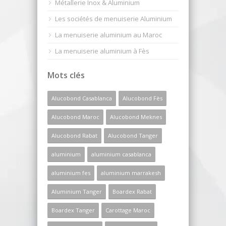
Métallerie Inox & Aluminium
Les sociétés de menuiserie Aluminium
La menuiserie aluminium au Maroc
La menuiserie aluminium à Fès
Mots clés
Alucobond Casablanca
Alucobond Fès
Alucobond Maroc
Alucobond Meknes
Alucobond Rabat
Alucobond Tanger
aluminium
aluminium casablanca
aluminium fes
aluminium marrakesh
Aluminium Tanger
Boardex Rabat
Boardex Tanger
Carottage Maroc