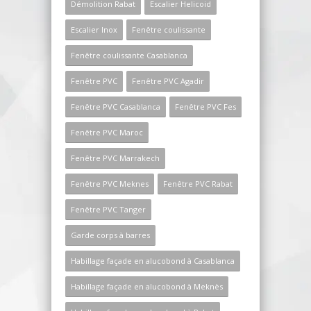
Démolition Rabat
Escalier Helicoid
Escalier Inox
Fenêtre coulissante
Fenêtre coulissante Casablanca
Fenêtre PVC
Fenêtre PVC Agadir
Fenêtre PVC Casablanca
Fenêtre PVC Fes
Fenêtre PVC Maroc
Fenêtre PVC Marrakech
Fenêtre PVC Meknes
Fenêtre PVC Rabat
Fenêtre PVC Tanger
Garde corps à barres
Habillage façade en alucobond à Casablanca
Habillage façade en alucobond à Meknès