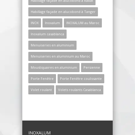
Habillage façade en alucobond à Rabat
Habillage façade en alucobond à Tanger
INOX
Inoxalum
INOXALUM au Maroc
Inoxalum casablanca
Menuiseries en aluminium
Menuiseries en aluminium au Maroc
Moustiquaires en aluminium
Persienne
Porte Fenêtre
Porte Fenêtre coulissante
Volet roulant
Volets roulants Casablanca
INOXALUM