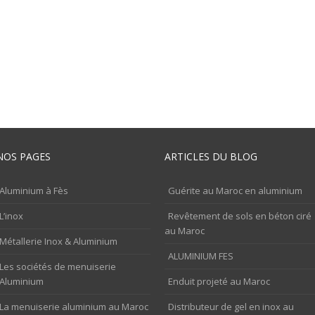
NOS PAGES
ARTICLES DU BLOG
Aluminium à Fès
Guérite au Maroc en aluminium
L’inox
Revêtement de sols en béton ciré
au Maroc
Métallerie Inox & Aluminium
ALUMINIUM FES
Les sociétés de menuiserie
Aluminium
Enduit projeté au Maroc
La menuiserie aluminium au Maroc
Distributeur de gel en inox au