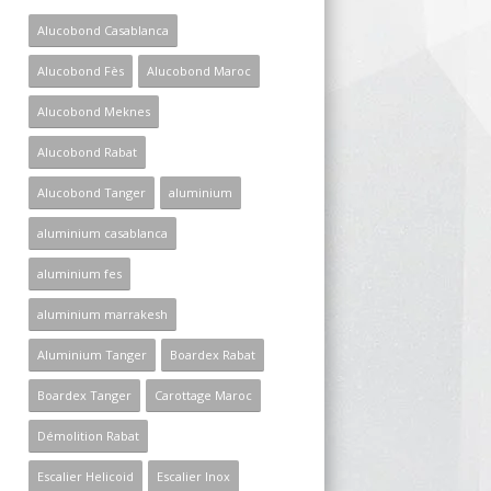
Alucobond Casablanca
Alucobond Fès
Alucobond Maroc
Alucobond Meknes
Alucobond Rabat
Alucobond Tanger
aluminium
aluminium casablanca
aluminium fes
aluminium marrakesh
Aluminium Tanger
Boardex Rabat
Boardex Tanger
Carottage Maroc
Démolition Rabat
Escalier Helicoid
Escalier Inox