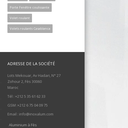
Porte Fenêtre coulissante
Volet roulant
Volets roulants Casablanca
ADRESSE DE LA SOCIÉTÉ
Lots Mekouar, Av Hadari, N° 27
Zohour 2, Fès 30060
Maroc
Tél : +212 5 35 61 62 33
GSM :+212 6 75 04 09 75
Email : info@inoxalum.com
Aluminium à Fès