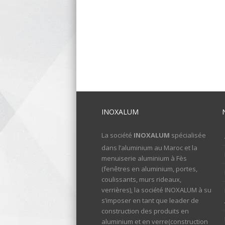
INOXALUM
La société
INOXALUM
spécialisée
dans l’aluminium au Maroc et la
menuiserie aluminium à Fès
(fenêtres en aluminium, portes,
coulissants, murs rideaux,
verrières), la société INOXALUM à su
s’imposer en tant que leader de
construction des produits en
aluminium et en verre(construction