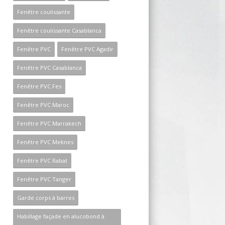
Fenêtre coulissante
Fenêtre coulissante Casablanca
Fenêtre PVC
Fenêtre PVC Agadir
Fenêtre PVC Casablanca
Fenêtre PVC Fes
Fenêtre PVC Maroc
Fenêtre PVC Marrakech
Fenêtre PVC Meknes
Fenêtre PVC Rabat
Fenêtre PVC Tanger
Garde corps à barres
Habillage façade en alucobond à