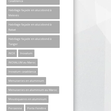
Casablanca
Habillage façade en alucobond à
Meknès
Habillage façade en alucobond à
Rabat
Habillage façade en alucobond à
Tanger
INOX
Inoxalum
INOXALUM au Maroc
Inoxalum casablanca
Menuiseries en aluminium
Menuiseries en aluminium au Maroc
Moustiquaires en aluminium
Persienne
Porte Fenêtre