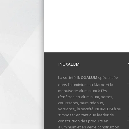
INOXALUM
La société
INOXALUM
spécialisée
dans l’aluminium au Maroc et la
menuiserie aluminium à Fès
(fenêtres en aluminium, portes,
coulissants, murs rideaux,
verrières), la société INOXALUM à su
s’imposer en tant que leader de
construction des produits en
aluminium et en verre(construction