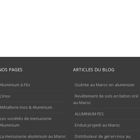
NOS PAGES
ARTICLES DU BLOG
Aluminium à Fès
Guérite au Maroc en aluminium
L’inox
Revêtement de sols en béton ciré
au Maroc
Métallerie Inox & Aluminium
ALUMINIUM FES
Les sociétés de menuiserie
Aluminium
Enduit projeté au Maroc
La menuiserie aluminium au Maroc
Distributeur de gel en inox au