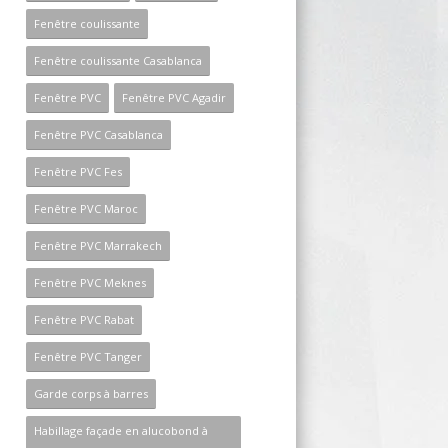
Fenêtre coulissante
Fenêtre coulissante Casablanca
Fenêtre PVC
Fenêtre PVC Agadir
Fenêtre PVC Casablanca
Fenêtre PVC Fes
Fenêtre PVC Maroc
Fenêtre PVC Marrakech
Fenêtre PVC Meknes
Fenêtre PVC Rabat
Fenêtre PVC Tanger
Garde corps à barres
Habillage façade en alucobond à