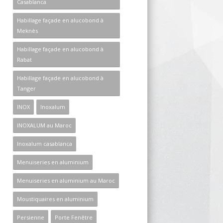
Casablanca
Habillage façade en alucobond à
Meknès
Habillage façade en alucobond à
Rabat
Habillage façade en alucobond à
Tanger
INOX
Inoxalum
INOXALUM au Maroc
Inoxalum casablanca
Menuiseries en aluminium
Menuiseries en aluminium au Maroc
Moustiquaires en aluminium
Persienne
Porte Fenêtre