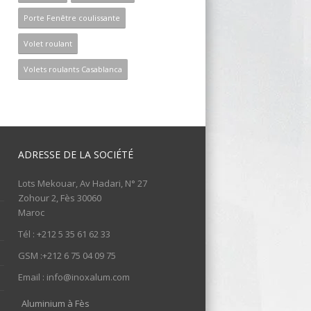
Porte Fenêtre coulissante
Volet roulant
Volets roulants Casablanca
ADRESSE DE LA SOCIÉTÉ
Lots Mekouar, Av Hadari, N° 27
Zohour 2, Fès 30060
Maroc
Tél : +212 5 35 61 62 33
GSM :+212 6 75 04 09 75
Email : info@inoxalum.com
Aluminium à Fès