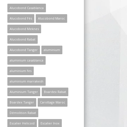
Alucobond Casablanca
Alucobond Fès
Alucobond Maroc
Alucobond Meknes
Alucobond Rabat
Alucobond Tanger
aluminium
aluminium casablanca
aluminium fes
aluminium marrakesh
Aluminium Tanger
Boardex Rabat
Boardex Tanger
Carottage Maroc
Démolition Rabat
Escalier Helicoid
Escalier Inox